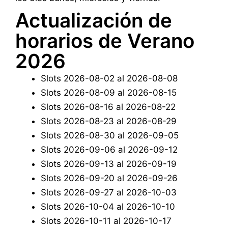
Actualización de
horarios de Verano
2026
Slots 2026-08-02 al 2026-08-08
Slots 2026-08-09 al 2026-08-15
Slots 2026-08-16 al 2026-08-22
Slots 2026-08-23 al 2026-08-29
Slots 2026-08-30 al 2026-09-05
Slots 2026-09-06 al 2026-09-12
Slots 2026-09-13 al 2026-09-19
Slots 2026-09-20 al 2026-09-26
Slots 2026-09-27 al 2026-10-03
Slots 2026-10-04 al 2026-10-10
Slots 2026-10-11 al 2026-10-17