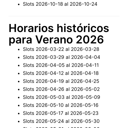
Slots 2026-10-18 al 2026-10-24
Horarios históricos
para Verano 2026
Slots 2026-03-22 al 2026-03-28
Slots 2026-03-29 al 2026-04-04
Slots 2026-04-05 al 2026-04-11
Slots 2026-04-12 al 2026-04-18
Slots 2026-04-19 al 2026-04-25
Slots 2026-04-26 al 2026-05-02
Slots 2026-05-03 al 2026-05-09
Slots 2026-05-10 al 2026-05-16
Slots 2026-05-17 al 2026-05-23
Slots 2026-05-24 al 2026-05-30