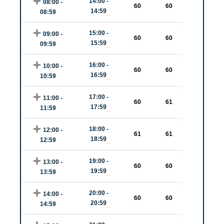
14:00 -
08:00 -
60
60
14:59
08:59
15:00 -
09:00 -
60
60
15:59
09:59
16:00 -
10:00 -
60
60
16:59
10:59
17:00 -
11:00 -
60
61
17:59
11:59
18:00 -
12:00 -
61
61
18:59
12:59
19:00 -
13:00 -
60
60
19:59
13:59
20:00 -
14:00 -
60
60
20:59
14:59