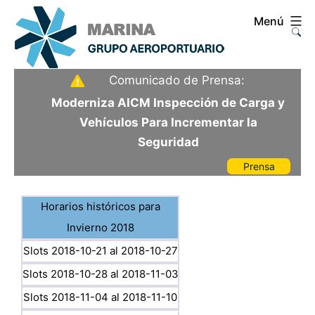
Saltar
Menú
al
contenido
Aeropuerto
Comunicado de Prensa:
Internacional
Moderniza AICM Inspección de Carga y
de
Vehículos Para Incrementar la
la
Seguridad
Ciudad
Prensa
de
México
Horarios históricos para
Invierno 2018
Slots 2018-10-21 al 2018-10-27
Slots 2018-10-28 al 2018-11-03
Slots 2018-11-04 al 2018-11-10