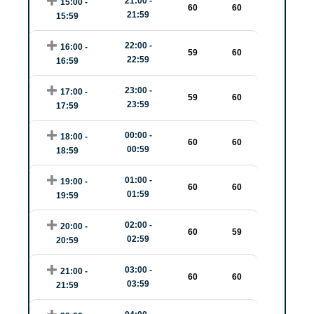
21:00 -
15:00 -
60
60
21:59
15:59
22:00 -
16:00 -
59
60
22:59
16:59
23:00 -
17:00 -
59
60
23:59
17:59
00:00 -
18:00 -
60
60
00:59
18:59
01:00 -
19:00 -
60
60
01:59
19:59
02:00 -
20:00 -
60
59
02:59
20:59
03:00 -
21:00 -
60
60
03:59
21:59