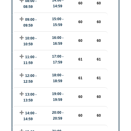
14:00 -
08:00 -
60
60
14:59
08:59
15:00 -
09:00 -
60
60
15:59
09:59
16:00 -
10:00 -
60
60
16:59
10:59
17:00 -
11:00 -
61
61
17:59
11:59
18:00 -
12:00 -
61
61
18:59
12:59
19:00 -
13:00 -
60
60
19:59
13:59
20:00 -
14:00 -
60
60
20:59
14:59