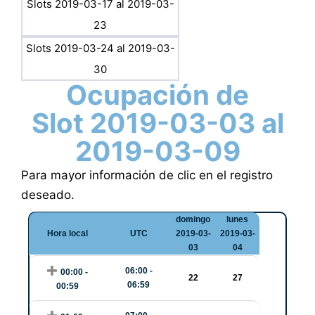
Slots 2019-03-17 al 2019-03-
23
Slots 2019-03-24 al 2019-03-
30
Ocupación de
Slot 2019-03-03 al
2019-03-09
Para mayor información de clic en el registro
deseado.
domingo
lunes
Hora local
UTC
2019-03-
2019-03-
03
04
06:00 -
00:00 -
22
27
06:59
00:59