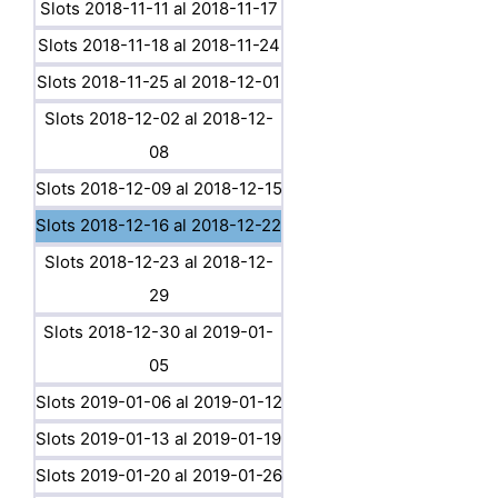
Slots 2018-11-11 al 2018-11-17
Slots 2018-11-18 al 2018-11-24
Slots 2018-11-25 al 2018-12-01
Slots 2018-12-02 al 2018-12-
08
Slots 2018-12-09 al 2018-12-15
Slots 2018-12-16 al 2018-12-22
Slots 2018-12-23 al 2018-12-
29
Slots 2018-12-30 al 2019-01-
05
Slots 2019-01-06 al 2019-01-12
Slots 2019-01-13 al 2019-01-19
Slots 2019-01-20 al 2019-01-26