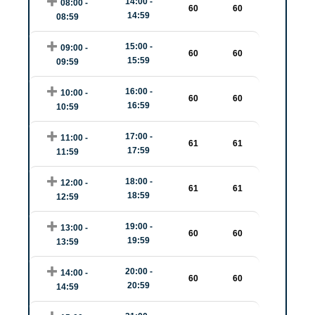
14:00 -
08:00 -
60
60
14:59
08:59
15:00 -
09:00 -
60
60
15:59
09:59
16:00 -
10:00 -
60
60
16:59
10:59
17:00 -
11:00 -
61
61
17:59
11:59
18:00 -
12:00 -
61
61
18:59
12:59
19:00 -
13:00 -
60
60
19:59
13:59
20:00 -
14:00 -
60
60
20:59
14:59