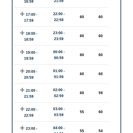
21:59
16:59
22:00 -
17:00 -
60
60
22:59
17:59
23:00 -
18:00 -
60
60
23:59
18:59
00:00 -
19:00 -
60
60
00:59
19:59
01:00 -
20:00 -
60
60
01:59
20:59
02:00 -
21:00 -
60
59
02:59
21:59
03:00 -
22:00 -
55
60
03:59
22:59
04:00 -
23:00 -
55
54