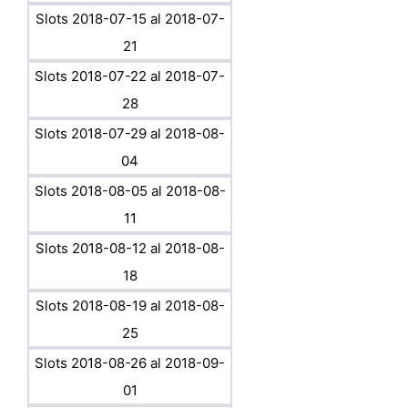
Slots 2018-07-15 al 2018-07-
21
Slots 2018-07-22 al 2018-07-
28
Slots 2018-07-29 al 2018-08-
04
Slots 2018-08-05 al 2018-08-
11
Slots 2018-08-12 al 2018-08-
18
Slots 2018-08-19 al 2018-08-
25
Slots 2018-08-26 al 2018-09-
01