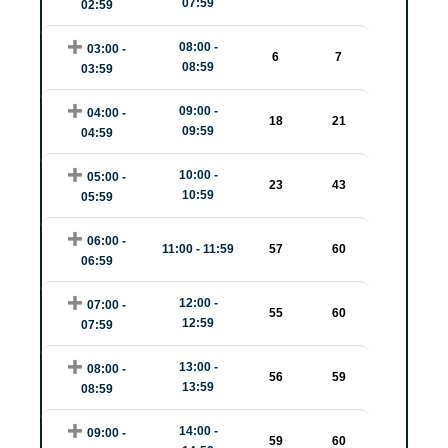
07:59
02:59
08:00 -
03:00 -
6
7
08:59
03:59
09:00 -
04:00 -
18
21
09:59
04:59
10:00 -
05:00 -
23
43
10:59
05:59
06:00 -
11:00 - 11:59
57
60
06:59
12:00 -
07:00 -
55
60
12:59
07:59
13:00 -
08:00 -
56
59
13:59
08:59
14:00 -
09:00 -
59
60