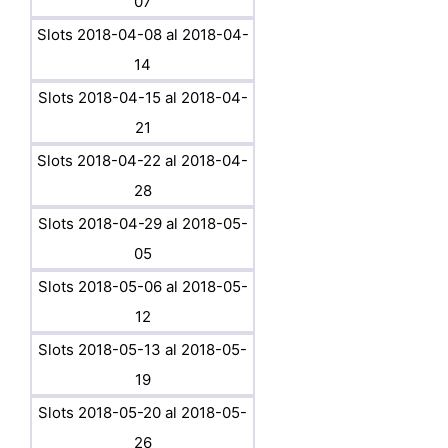
07
Slots 2018-04-08 al 2018-04-
14
Slots 2018-04-15 al 2018-04-
21
Slots 2018-04-22 al 2018-04-
28
Slots 2018-04-29 al 2018-05-
05
Slots 2018-05-06 al 2018-05-
12
Slots 2018-05-13 al 2018-05-
19
Slots 2018-05-20 al 2018-05-
26