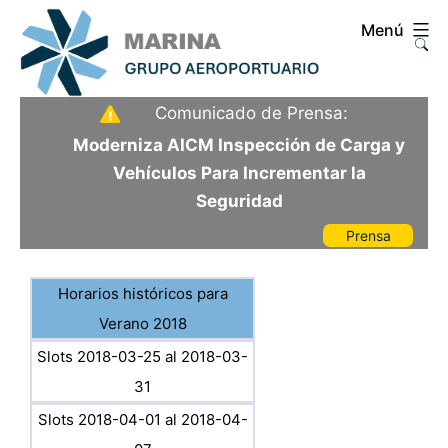
Saltar
Menú
al
contenido
Aeropuerto
Comunicado de Prensa:
Internacional
Moderniza AICM Inspección de Carga y
de
Vehículos Para Incrementar la
la
Seguridad
Ciudad
Prensa
de
México
Horarios históricos para
Verano 2018
Slots 2018-03-25 al 2018-03-
31
Slots 2018-04-01 al 2018-04-