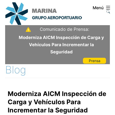
Saltar
Menú
al
contenido
Aeropuerto
Comunicado de Prensa:
Internacional
Moderniza AICM Inspección de Carga y
de
Vehículos Para Incrementar la
la
Seguridad
Ciudad
Prensa
de
Blog
México
Moderniza AICM Inspección de
Carga y Vehículos Para
Incrementar la Seguridad