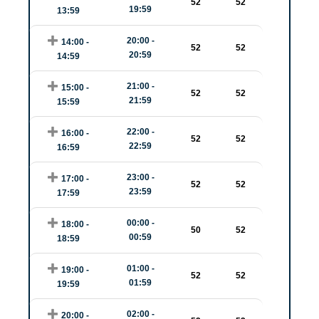
52
52
19:59
13:59
20:00 -
14:00 -
52
52
20:59
14:59
21:00 -
15:00 -
52
52
21:59
15:59
22:00 -
16:00 -
52
52
22:59
16:59
23:00 -
17:00 -
52
52
23:59
17:59
00:00 -
18:00 -
50
52
00:59
18:59
01:00 -
19:00 -
52
52
01:59
19:59
02:00 -
20:00 -