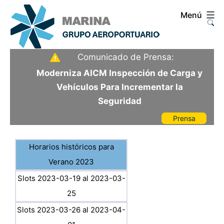
Saltar
Menú
al
contenido
Aeropuerto
Comunicado de Prensa:
Internacional
Moderniza AICM Inspección de Carga y
de
Vehículos Para Incrementar la
la
Seguridad
Ciudad
Prensa
de
México
Horarios históricos para
Verano 2023
Slots 2023-03-19 al 2023-03-
25
Slots 2023-03-26 al 2023-04-