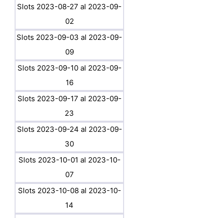
Slots 2023-08-27 al 2023-09-
02
Slots 2023-09-03 al 2023-09-
09
Slots 2023-09-10 al 2023-09-
16
Slots 2023-09-17 al 2023-09-
23
Slots 2023-09-24 al 2023-09-
30
Slots 2023-10-01 al 2023-10-
07
Slots 2023-10-08 al 2023-10-
14